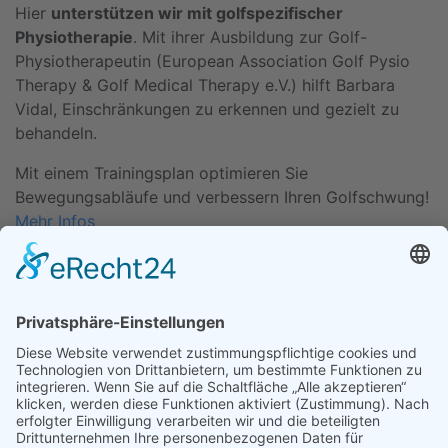
Hier
unterstützen wir mit golfspezifischer
Physiotherapie
. Mit ihrer Ausbildung zur Golf-
Physiotherapeutin (European Association Golf Pysio
Therapy & Golf Medical Therapy e.V.) hilft Barbara
Vidal, Einschränkungen zu erkennen und gezielt zu
behandeln.
Mit einem Trainingsplan optimieren Sie
Bewegungsabläufe und verbessern Ihren Golfschwung!
Mehr Infos
Barbara Vidal
Eschenburgstr. 39
23568 Lübeck
Kontakt
0451 370 37 01
vidal@hanse-physiotherapie.de
www.hanse-physiotherapie.de
Öffnungszeiten